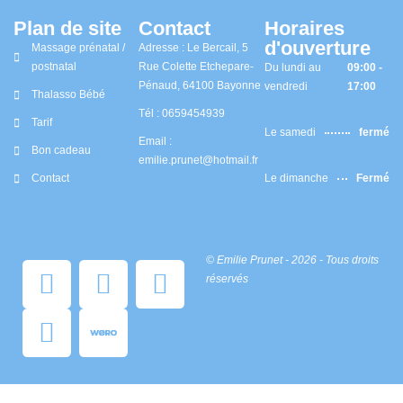
Plan de site
Contact
Horaires
d'ouverture
Massage prénatal /
Adresse : Le Bercail, 5
postnatal
Rue Colette Etchepare-
Du lundi au
09:00 -
Pénaud, 64100 Bayonne
vendredi
17:00
Thalasso Bébé
Tél : 0659454939
Tarif
Le samedi
fermé
Email :
Bon cadeau
emilie.prunet@hotmail.fr
Contact
Le dimanche
Fermé
© Emilie Prunet - 2026 - Tous droits
C
C
C
A
réservés
c
c
c
m
-
-
-
a
v
s
m
z
i
t
a
o