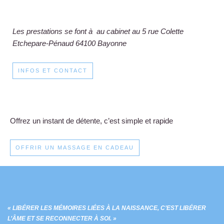
Les prestations se font à au cabinet au 5 rue Colette
Etchepare-Pénaud 64100 Bayonne
INFOS ET CONTACT
Offrez un instant de détente, c’est simple et rapide
OFFRIR UN MASSAGE EN CADEAU
« LIBÉRER LES MÉMOIRES LIÉES À LA NAISSANCE, C’EST LIBÉRER
L’ÂME ET SE RECONNECTER À SOI. »