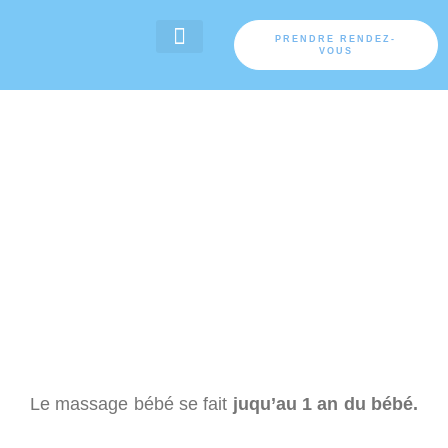
Aller
au
PRENDRE RENDEZ-
VOUS
contenu
TARIFS ET CADEAUX
Le massage bébé se fait
juqu’au 1 an du bébé.