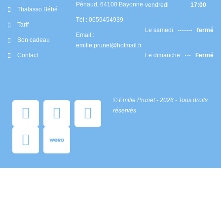
Pénaud, 64100 Bayonne
vendredi
17:00
Thalasso Bébé
Tél : 0659454939
Tarif
Le samedi
fermé
Email :
Bon cadeau
emilie.prunet@hotmail.fr
Contact
Le dimanche
Fermé
© Emilie Prunet - 2026 - Tous droits
C
C
C
A
réservés
c
c
c
m
-
-
-
a
v
s
m
z
i
t
a
o
s
r
s
n
a
i
t
-
p
e
p