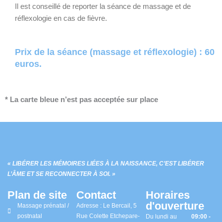
Il est conseillé de reporter la séance de massage et de
réflexologie en cas de fièvre.
Prix de la séance (massage et réflexologie) : 60
euros.
* La carte bleue n’est pas acceptée sur place
« LIBÉRER LES MÉMOIRES LIÉES À LA NAISSANCE, C’EST LIBÉRER
L’ÂME ET SE RECONNECTER À SOI. »
Plan de site
Contact
Horaires
d'ouverture
Massage prénatal /
Adresse : Le Bercail, 5
postnatal
Rue Colette Etchepare-
Du lundi au
09:00 -